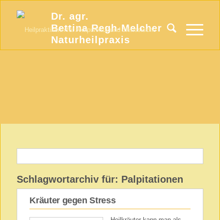
Dr. agr.
Bettina Regh-Melcher
Naturheilpraxis
Schlagwortarchiv für:
Palpitationen
Kräuter gegen Stress
Heilkräuter kann man als